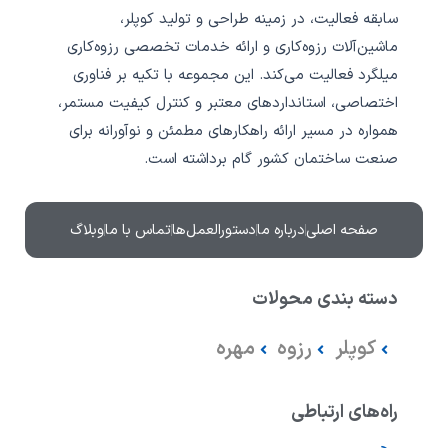
o
d
r
سابقه فعالیت، در زمینه طراحی و تولید کوپلر،
p
i
a
ماشین‌آلات رزوه‌کاری و ارائه خدمات تخصصی رزوه‌کاری
e
n
m
میلگرد فعالیت می‌کند.‎ این مجموعه با تکیه بر فناوری
اختصاصی، استانداردهای معتبر و کنترل کیفیت مستمر،
همواره در مسیر ارائه راهکارهای مطمئن و نوآورانه برای
صنعت ساختمان کشور گام برداشته است.‎
صفحه اصلی
درباره ما
دستورالعمل‌ها
تماس با ما
وبلاگ
دسته بندی محولات
کوپلر
رزوه
مهره
راه‌های ارتباطی