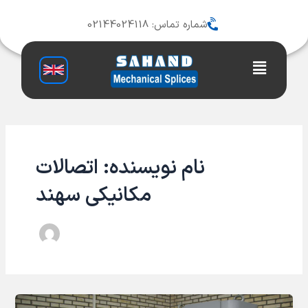
رش
ه
شماره تماس: 02144024118
حتوا
Main
Menu
نام نویسنده: اتصالات
مکانیکی سهند
الزامات