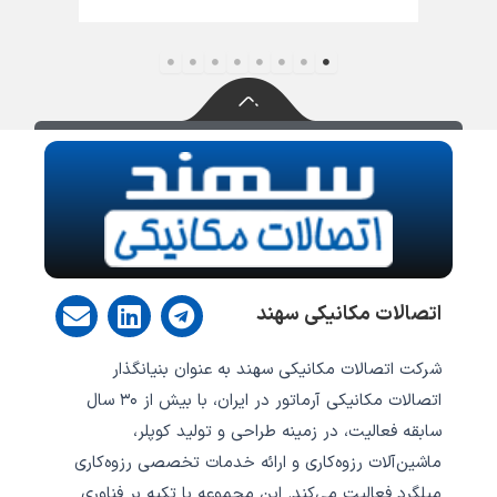
E
L
T
اتصالات مکانیکی سهند
n
i
e
v
n
l
شرکت اتصالات مکانیکی سهند به عنوان بنیانگذار
e
k
e
l
e
g
اتصالات مکانیکی آرماتور در ایران، با بیش از ۳۰ سال
o
d
r
سابقه فعالیت، در زمینه طراحی و تولید کوپلر،
p
i
a
ماشین‌آلات رزوه‌کاری و ارائه خدمات تخصصی رزوه‌کاری
e
n
m
میلگرد فعالیت می‌کند.‎ این مجموعه با تکیه بر فناوری