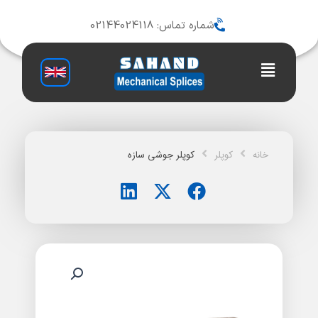
رش
ه
شماره تماس: 02144024118
حتوا
Main
Menu
خانه
کوپلر
کوپلر جوشی سازه