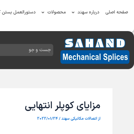
رش
ه
صفحه اصلی
درباره سهند
محصولات
دستورالعمل بستن ک
حتوا
مزایای کوپلر انتهایی
از
اتصالات مکانیکی سهند
/
2022/01/24