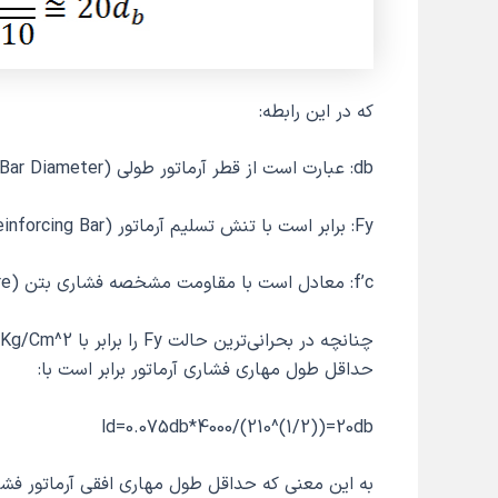
که در این رابطه:
db: عبارت است از قطر آرماتور طولی (Reinforcing Bar Diameter)
Fy: برابر است با تنش تسلیم آرماتور (Specified Yield Strength of Reinforcing Bar)
f’c: معادل است با مقاومت مشخصه فشاری بتن (Specified Compressive Strength of Concrete Concre)
حداقل طول مهاری فشاری آرماتور برابر است با:
ld=0.075db*4000/(210^(1/2))=20db