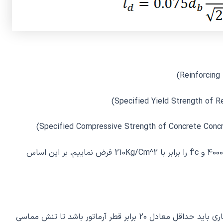
چنانچه در بحرانی‌ترین حالت Fy را برابر با 4000Kg/Cm^2 و f’c را برابر با 210Kg/Cm^2 فرض نماییم، بر این اساس
به این معنی که حداقل طول مهاری افقی آرماتور فشاری باید حداقل معادل 20 برابر قطر آرماتور باشد تا تنش مماسی