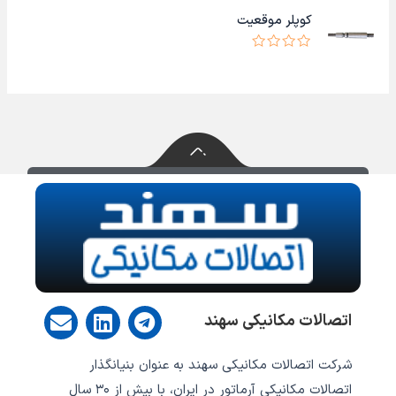
ت
ز
کوپلر موقعیت
ی
5
ا
ز
ا
0
م
ا
ت
ز
ی
5
ا
ز
0
ا
ز
5
E
L
T
اتصالات مکانیکی سهند
n
i
e
v
n
l
شرکت اتصالات مکانیکی سهند به عنوان بنیانگذار
e
k
e
اتصالات مکانیکی آرماتور در ایران، با بیش از ۳۰ سال