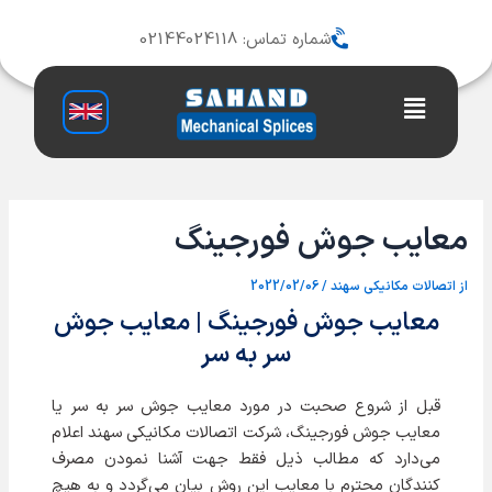
رش
ه
شماره تماس: 02144024118
حتوا
Main
Menu
معایب جوش فورجینگ
از
اتصالات مکانیکی سهند
/
2022/02/06
معایب جوش فورجینگ | معایب جوش
سر به سر
قبل از شروع صحبت در مورد معایب جوش سر به سر یا
معایب جوش فورجینگ، شرکت اتصالات مکانیکی سهند اعلام
می‌دارد که مطالب ذيل فقط جهت آشنا نمودن مصرف
كنندگان محترم با معايب اين روش بيان می‌گردد و به هيچ