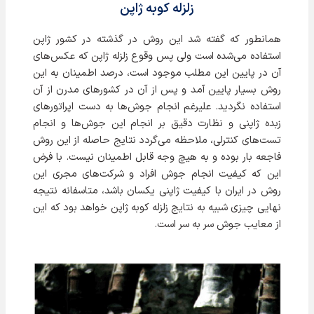
زلزله کوبه ژاپن
همانطور که گفته شد این روش در گذشته در کشور ژاپن
استفاده می‌شده است ولی پس وقوع زلزله ژاپن که عکس‌های
آن در پایین این مطلب موجود است، درصد اطمینان به این
روش بسیار پایین آمد و پس از آن در کشورهای مدرن از آن
استفاده نگردید. عليرغم انجام جوش‌ها به دست اپراتورهای
زبده ژاپني و نظارت دقيق بر انجام اين جوش‌ها و انجام
تست‌هاي كنترلي، ملاحظه مي‌گردد نتايج حاصله از اين روش
فاجعه بار بوده و به هيچ وجه قابل اطمينان نيست. با فرض
اين كه كيفيت انجام جوش افراد و شركت‌هاي مجری اين
روش در ايران با كيفيت ژاپني يكسان باشد، متاسفانه نتيجه
نهايی چيزی شبيه به نتايج زلزله كوبه ژاپن خواهد بود که این
از معایب جوش سر به سر است.