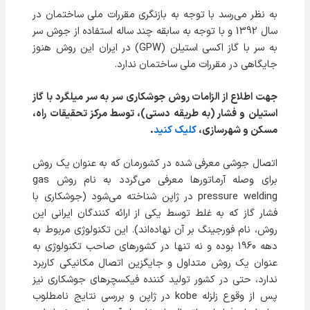
به نظر می‌رسد با توجه به بازنگری مقررات ملی ساختمان در
سال 1392 و با توجه به سابقه چند ساله استفاده از جوش سر
به سر با گاز اکسی استیلن (GPW) در ایران این روش هنوز
جایگاهی در مقررات ملی ساختمان ندارد.
جهت اطلاع از الزامات روش جوشکاری سر به سر میلگرد با گاز
استیلن و فشار (به طریقه دستی)، توسط مرکز تحقیقات راه،
مسکن و شهرسازی،
کلیک کنید
.
اتصال جوشی معرفی شده در کشورمان که به عنوان یک روش
برای وصله آرماتورها معرفی می‌گردد به نام روش gas
pressure welding در ژاپن شناخته می‌شود (جوشکاری با
فشار گاز كه به غلط توسط يكی از ارائه كنندگان ايرانی اين
روش، نام فورجينگ بر آن نهاده‌اند). این تکنولوژی مربوط به
دهه 1960 بوده و نه تنها در کشورهای صاحب تکنولوژی به
عنوان یک روش متداول و جایگزین اتصال مکانیکی کاربرد
ندارد، حتی در کشور تولید کننده فیکسچرهای جوشکاری نیز
پس از وقوع زلزله kobe در ژاپن و بررسی نتایج نامطلوب