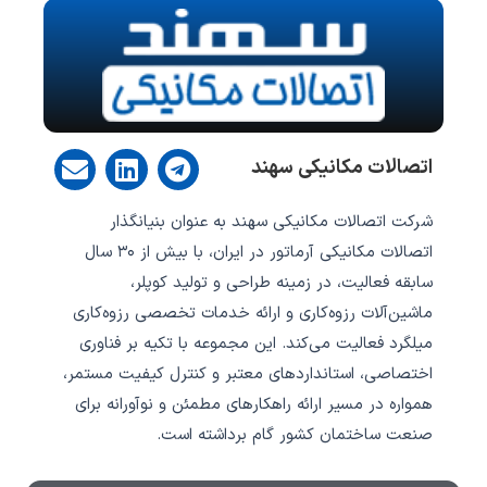
E
L
T
اتصالات مکانیکی سهند
n
i
e
v
n
l
شرکت اتصالات مکانیکی سهند به عنوان بنیانگذار
e
k
e
l
e
g
اتصالات مکانیکی آرماتور در ایران، با بیش از ۳۰ سال
o
d
r
سابقه فعالیت، در زمینه طراحی و تولید کوپلر،
p
i
a
ماشین‌آلات رزوه‌کاری و ارائه خدمات تخصصی رزوه‌کاری
e
n
m
میلگرد فعالیت می‌کند.‎ این مجموعه با تکیه بر فناوری
اختصاصی، استانداردهای معتبر و کنترل کیفیت مستمر،
همواره در مسیر ارائه راهکارهای مطمئن و نوآورانه برای
صنعت ساختمان کشور گام برداشته است.‎