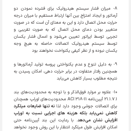
8- میزان فشار سیستم هیدرولیک برای فشرده نمودن دو
آرماتور و ایجاد امتزاج بین آنها ارتباط مستقیم با میزان درجه
حرارت محل اتصال دارد و این به معنای آن است که در صورت
متغییر بودن دمای محل اتصال که به صورت تقریبی و
تجربی توسط اپراتور تعیین می‌شود و اعمال فشار یکسان
توسط سیستم هیدرولیک اتصالات حاصله به هیچ وجه
یکسان نبوده و از نظر کیفی یکنواخت نخواهند بود
9- به دلیل تنوع و عدم یکنواختی پروسه توليد آرماتورها و
همچنین رفتار متفاوت در برابر حرارت دهی، امکان رسیدن به
نتیجه مطلوب بسیار کاهش می‌یابد
10- علاوه بر موارد فوق‌الذکر و با توجه به محدودیت‌های بند
21.1.7.1 آیین‌نامه ACI 318-11 محدودیت‌های اورلپ همچنان
برای اتصالات جوشی وجود دارد لذا
نه تنها ضایعات میلگرد
کاهش نمی‌یابد بلکه هزینه های اجرایی نسبت به اورلپ
افزایش نشان می‌دهد
. با رعایت این بند آیین‌نامه حتی
امکان افزایش طول میلگرد انتظار با این روش وجود نخواهد